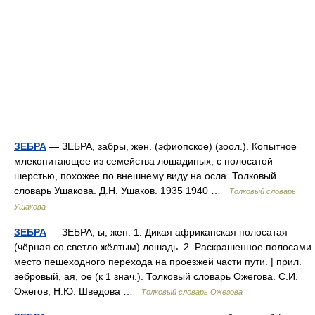
ЗЕБРА
— ЗЕБРА, забры, жен. (эфиопское) (зоол.). Копытное
млекопитающее из семейства лошадиных, с полосатой
шерстью, похожее по внешнему виду на осла. Толковый
словарь Ушакова. Д.Н. Ушаков. 1935 1940 …
Толковый словарь
Ушакова
ЗЕБРА
— ЗЕБРА, ы, жен. 1. Дикая африканская полосатая
(чёрная со светло жёлтым) лошадь. 2. Раскрашенное полосами
место пешеходного перехода на проезжей части пути. | прил.
зебровый, ая, ое (к 1 знач.). Толковый словарь Ожегова. С.И.
Ожегов, Н.Ю. Шведова …
Толковый словарь Ожегова