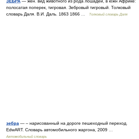
ЗЕБРА
— жен. вид животного из рода лошадей, в южн Африке:
полосатая поперек, тигровая. Зебровый тигровый. Толковый
словарь Даля. В.И. Даль. 1863 1866 …
Толковый словарь Даля
зебра
— – нарисованный на дороге пешеходный переход.
EdwART. Словарь автомобильного жаргона, 2009 …
Автомобильный словарь