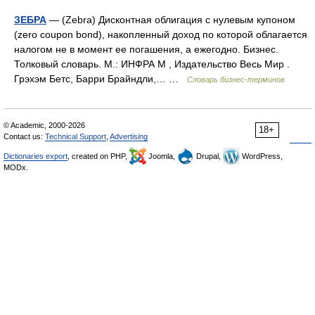
ЗЕБРА
— (Zebra) Дисконтная облигация с нулевым купоном
(zero coupon bond), накопленный доход по которой облагается
налогом не в момент ее погашения, а ежегодно. Бизнес.
Толковый словарь. М.: ИНФРА М , Издательство Весь Мир .
Грэхэм Бетс, Барри Брайндли,… …
Словарь бизнес-терминов
© Academic, 2000-2026
18+
Contact us:
Technical Support
,
Advertising
Dictionaries export
, created on PHP,
Joomla,
Drupal,
WordPress,
MODx.