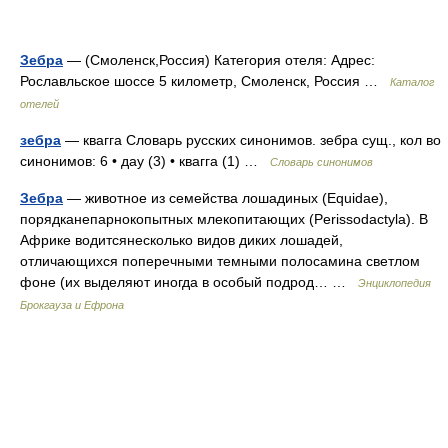
Зебра
— (Смоленск,Россия) Категория отеля: Адрес:
Рославльское шоссе 5 километр, Смоленск, Россия …
Каталог
отелей
зебра
— квагга Словарь русских синонимов. зебра сущ., кол во
синонимов: 6 • дау (3) • квагга (1) …
Словарь синонимов
Зебра
— животное из семейства лошадиных (Equidae),
порядканепарнокопытных млекопитающих (Perissodactyla). В
Африке водитсянесколько видов диких лошадей,
отличающихся поперечными темными полосамина светлом
фоне (их выделяют иногда в особый подрод… …
Энциклопедия
Брокгауза и Ефрона