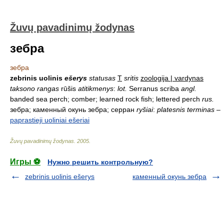
Žuvų pavadinimų žodynas
зебра
зебра
zebrinis uolinis
ešerys
statusas
T
sritis
zoologija | vardynas
taksono rangas
rūšis
atitikmenys
:
lot.
Serranus scriba
angl.
banded sea perch; comber; learned rock fish; lettered perch
rus.
зебра; каменный окунь зебра; серран
ryšiai
:
platesnis terminas
–
paprastieji uoliniai ešeriai
Žuvų pavadinimų žodynas
.
2005
.
Игры ⚽
Нужно решить контрольную?
zebrinis uolinis ešerys
каменный окунь зебра