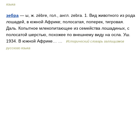
языка
зебра
— ы, ж. zèbre, гол., англ. zebra. 1. Вид животного из рода
лошадей, в южной Африке; полосатая, поперек, тигровая.
Даль. Копытное млекопитающее из семейства лошадиных, с
полосатой шерстью, похожее по внешнему виду на осла. Уш.
1934. В южной Африке… …
Исторический словарь галлицизмов
русского языка